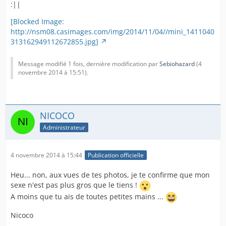
:||
[Blocked Image:
http://nsm08.casimages.com/img/2014/11/04//mini_1411040
313162949112672855.jpg]
Message modifié 1 fois, dernière modification par
Sebiohazard
(
4
novembre 2014 à 15:51
).
NICOCO
Administrateur
4 novembre 2014 à 15:44
Publication officielle
Heu... non, aux vues de tes photos, je te confirme que mon
sexe n'est pas plus gros que le tiens !
A moins que tu ais de toutes petites mains ...
Nicoco