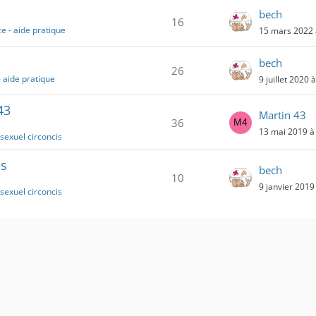
bech
16
e - aide pratique
15 mars 2022 
bech
26
 aide pratique
9 juillet 2020 
43
Martin 43
36
13 mai 2019 à
sexuel circoncis
es
bech
10
9 janvier 2019
sexuel circoncis