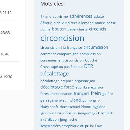
Mots clés
à 21:12
adhérences
17 ans
activisme
adulte
Afrique
aide
Air direct
allemand
année
basse
bouton
circoncis
bonne
Bébé
charte
à 23:33
circoncision
circumcision
circoncision à la française
comment
comparaison
compression
 18:46
consentement circoncision
Couche
DTR
Cross-tape ou pas ?
debut
décalottage
 à 19:30
décalottage,prépuce,orgasme,ma
décalottage forcé
equilibre
excision
frein
français
foreskin restoration
galère
Gland
gel régénérateur
gomp
grip
Hairy shaft
Homosexuel
Honte
hygiène
ignorance circoncision
imagemagick
Impact
interdiction
jpeg
lache
lichen scléro atrophique du pr
loi
Low