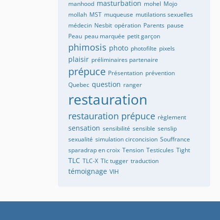
masturbation
manhood
mohel
Mojo
mollah
MST
muqueuse
mutilations sexuelles
médecin
Nesbit
opération
Parents
pause
Peau
peau marquée
petit garçon
phimosis
photo
photofilte
pixels
plaisir
préliminaires partenaire
prépuce
Présentation
prévention
question
Quebec
ranger
restauration
restauration prépuce
règlement
sensation
sensibilité
sensible
senslip
sexualité
simulation circoncision
Souffrance
sparadrap en croix
Tension
Testicules
Tight
TLC
TLC-X
Tlc tugger
traduction
témoignage
VIH