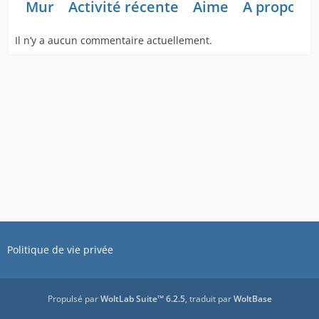
Mur
Activité récente
Aime
A propos d
Il n’y a aucun commentaire actuellement.
Politique de vie privée
Propulsé par
WoltLab Suite™ 6.2.5
, traduit par
WoltBase