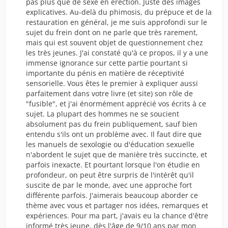
pas plus que de sexe en érection. Juste des images
explicatives. Au-delà du phimosis, du prépuce et de la
restauration en général, je me suis approfondi sur le
sujet du frein dont on ne parle que très rarement,
mais qui est souvent objet de questionnement chez
les très jeunes. J'ai constaté qu'à ce propos, il y a une
immense ignorance sur cette partie pourtant si
importante du pénis en matière de réceptivité
sensorielle. Vous êtes le premier à expliquer aussi
parfaitement dans votre livre (et site) son rôle de
"fusible", et j'ai énormément apprécié vos écrits à ce
sujet. La plupart des hommes ne se soucient
absolument pas du frein publiquement, sauf bien
entendu s'ils ont un problème avec. Il faut dire que
les manuels de sexologie ou d'éducation sexuelle
n'abordent le sujet que de manière très succincte, et
parfois inexacte. Et pourtant lorsque l'on étudie en
profondeur, on peut être surpris de l'intérêt qu'il
suscite de par le monde, avec une approche fort
différente parfois. J'aimerais beaucoup aborder ce
thème avec vous et partager nos idées, remarques et
expériences. Pour ma part, j'avais eu la chance d'être
informé très jeune, dès l'âge de 9/10 ans par mon