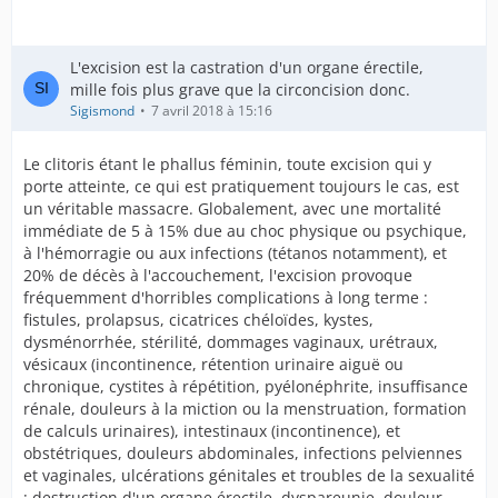
L'excision est la castration d'un organe érectile,
mille fois plus grave que la circoncision donc.
Sigismond
7 avril 2018 à 15:16
Le clitoris étant le phallus féminin, toute excision qui y
porte atteinte, ce qui est pratiquement toujours le cas, est
un véritable massacre. Globalement, avec une mortalité
immédiate de 5 à 15% due au choc physique ou psychique,
à l'hémorragie ou aux infections (tétanos notamment), et
20% de décès à l'accouchement, l'excision provoque
fréquemment d'horribles complications à long terme :
fistules, prolapsus, cicatrices chéloïdes, kystes,
dysménorrhée, stérilité, dommages vaginaux, urétraux,
vésicaux (incontinence, rétention urinaire aiguë ou
chronique, cystites à répétition, pyélonéphrite, insuffisance
rénale, douleurs à la miction ou la menstruation, formation
de calculs urinaires), intestinaux (incontinence), et
obstétriques, douleurs abdominales, infections pelviennes
et vaginales, ulcérations génitales et troubles de la sexualité
: destruction d'un organe érectile, dyspareunie, douleur