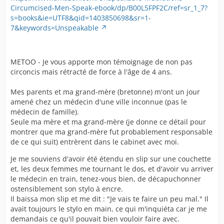
Circumcised-Men-Speak-ebook/dp/B00L5FPF2C/ref=sr_1_7?
s=books&ie=UTF8&qid=1403850698&sr=1-
7&keywords=Unspeakable
METOO - Je vous apporte mon témoignage de non pas
circoncis mais rétracté de force à l'âge de 4 ans.
Mes parents et ma grand-mère (bretonne) m'ont un jour
amené chez un médecin d'une ville inconnue (pas le
médecin de famille).
Seule ma mère et ma grand-mère (je donne ce détail pour
montrer que ma grand-mère fut probablement responsable
de ce qui suit) entrèrent dans le cabinet avec moi.
Je me souviens d'avoir été étendu en slip sur une couchette
et, les deux femmes me tournant le dos, et d'avoir vu arriver
le médecin en train, tenez-vous bien, de décapuchonner
ostensiblement son stylo à encre.
Il baissa mon slip et me dit : "Je vais te faire un peu mal." Il
avait toujours le stylo en main, ce qui m'inquiéta car je me
demandais ce qu'il pouvait bien vouloir faire avec.