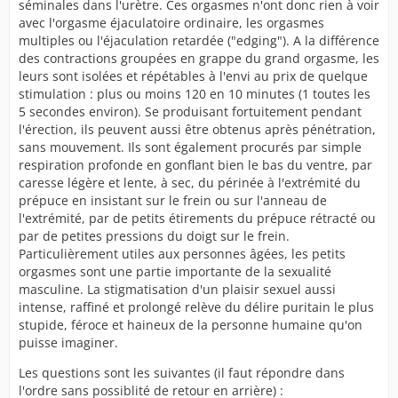
séminales dans l'urètre. Ces orgasmes n'ont donc rien à voir
avec l'orgasme éjaculatoire ordinaire, les orgasmes
multiples ou l'éjaculation retardée ("edging"). A la différence
des contractions groupées en grappe du grand orgasme, les
leurs sont isolées et répétables à l'envi au prix de quelque
stimulation : plus ou moins 120 en 10 minutes (1 toutes les
5 secondes environ). Se produisant fortuitement pendant
l'érection, ils peuvent aussi être obtenus après pénétration,
sans mouvement. Ils sont également procurés par simple
respiration profonde en gonflant bien le bas du ventre, par
caresse légère et lente, à sec, du périnée à l'extrémité du
prépuce en insistant sur le frein ou sur l'anneau de
l'extrémité, par de petits étirements du prépuce rétracté ou
par de petites pressions du doigt sur le frein.
Particulièrement utiles aux personnes âgées, les petits
orgasmes sont une partie importante de la sexualité
masculine. La stigmatisation d'un plaisir sexuel aussi
intense, raffiné et prolongé relève du délire puritain le plus
stupide, féroce et haineux de la personne humaine qu'on
puisse imaginer.
Les questions sont les suivantes (il faut répondre dans
l'ordre sans possiblité de retour en arrière) :