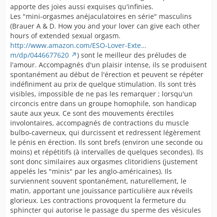
apporte des joies aussi exquises qu'infinies.
Les "mini-orgasmes anéjaculatoires en série" masculins
(Brauer A & D. How you and your lover can give each other
hours of extended sexual orgasm.
http://www.amazon.com/ESO-Lover-Exte…
m/dp/0446677620
) sont le meilleur des préludes de
l'amour. Accompagnés d'un plaisir intense, ils se produisent
spontanément au début de l'érection et peuvent se répéter
indéfiniment au prix de quelque stimulation. Ils sont très
visibles, impossible de ne pas les remarquer ; lorsqu'un
circoncis entre dans un groupe homophile, son handicap
saute aux yeux. Ce sont des mouvements érectiles
involontaires, accompagnés de contractions du muscle
bulbo-caverneux, qui durcissent et redressent légèrement
le pénis en érection. Ils sont brefs (environ une seconde ou
moins) et répétitifs (à intervalles de quelques secondes). Ils
sont donc similaires aux orgasmes clitoridiens (justement
appelés les "minis" par les anglo-américaines). Ils
surviennent souvent spontanément, naturellement, le
matin, apportant une jouissance particulière aux réveils
glorieux. Les contractions provoquent la fermeture du
sphincter qui autorise le passage du sperme des vésicules