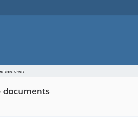
me/fame, divers
e - documents