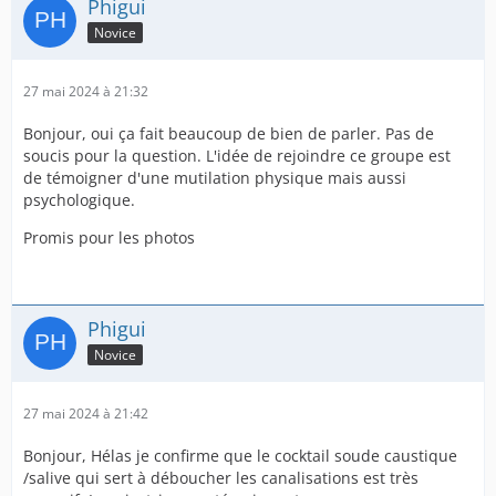
Phigui
Le but est qu'il dépasse mon gland de façon qu'il soit
douloureux surtout au moment des érections.
Novice
recouvert en position debout. Je n'ai pas de photo avant
Aujourd'hui j'utilise tjrs le joint la nuit. Au couché j'étire
la restauration.
la peau en prenant mon pénis en main. Le pénis se
libère sous la peau et il me reste à tenir un max de
27 mai 2024 à 21:32
temps la peau pendant la lecture d'un livre ( pas facile
Je ferai parvenir des photos prochainement.
pour tourner les pages😉) ou un film sur mon tel.
Bonjour, oui ça fait beaucoup de bien de parler. Pas de
soucis pour la question. L'idée de rejoindre ce groupe est
Merci pour ce partage qui m'émeut vraiment car je n'ai
de témoigner d'une mutilation physique mais aussi
jamais ouvert mon intimité à ce point.
psychologique.
Promis pour les photos
Bien à tous
Phigui
Novice
27 mai 2024 à 21:42
Bonjour, Hélas je confirme que le cocktail soude caustique
/salive qui sert à déboucher les canalisations est très