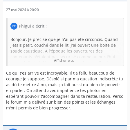
27 mai 2024 à 20:20
Phigui a écrit :
Bonjour, Je précise que je n'ai pas été circoncis. Quand
j'étais petit, couché dans le lit, j'ai ouvert une boite de
soude caustique. A l'époque les ouvertures des
contenants n'étaient pas sécurisé comme aujourd'hui.
Afficher plus
Le produit c'est déversé dans la bouche avec l'action de
la salive en crachant le mélange avec les onséquences
Ce qui t'es arrivé est incroyable. Il t'a fallu beaucoup de
suivantes: gorge,oesophage, lèvres et mon petit zizi
Pour répondre à ta question, j'ai commencé avec un
courage je suppose. Désolé si par ma question indiscrète tu
d'enfant brûlé. 1 mois d'hospitalisation.
joint torique mais cela était tres douloureux car je
as dû te mettre à nu, mais ça fait aussi du bien de pouvoir
n'avais pratiquement plus de prépuce. Ma verge était
en parler. On attend avec impatience tes photos en
complément à découvert. Donc la solution était pour
espérant pouvoir t'accompagner dans ta restauration. Perso
mon cas de faire un étirement avec la main. En 6 mois
le forum m'a délivré sur bien des points et les échanges
j'ai pu appercevoir un résultat. Je reprends le joint pour
m'ont permis de bien progresser.
la nuit mais tjrs aussi inconfortable. La journée j'utilisais
Je suis très content du résultat obtenu.
une douille de 19 avec du sparadrap. La progression
était surprenante. Mais le procédé n'était pas tjrs facile.
J'ai un prépuce en progression qui demande à évoluer.
Je ré-utilise à nouveau le joint qui devient moins