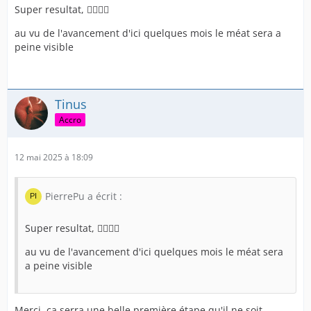
retrouver mon prépuce dans un état que j'avais jamais
Super resultat, 👍🏻👏🏻
vu encore. Il s'est placer naturellement comme ça.
J'ai pas pu m'empêcher de prendre cette évolution en
au vu de l'avancement d'ici quelques mois le méat sera a
photo, même si je voulais attendre Juillet. Et donc voici
peine visible
l'évolution de mon prépuce après 15 mois de
restauration.
Tinus
Accro
Et pour bien se rendre compte, je vous mets le
comparatif avec la photo des 1 an ainsi que la toute
12 mai 2025 à 18:09
première photo.
08 Mai 2025 17 Janvier 2025
PierrePu a écrit :
Super resultat, 👍🏻👏🏻
au vu de l'avancement d'ici quelques mois le méat sera
a peine visible
17 Janvier 2024
Merci, ça serra une belle première étape qu'il ne soit