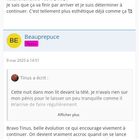
Je sais que ça va finir par arriver et je suis déterminer à
continuer. C'est tellement plus esthétique déjà comme ça 🥰
Beauprepuce
Accro
9 mai 2025 à 14:51
Tinus a écrit :
Cette nuit dans mon lit devant la télé, je n'avais rien sur
mon pénis pour le laisser un peu tranquille comme il
m'arrive de faire régulièrement.
Afficher plus
Au moment de me lever pour aller au toilette, j'ai
retrouver mon prépuce dans un état que j'avais jamais
Bravo Tinus, belle évolution ce qui encourage vivement à
vu encore. Il s'est placer naturellement comme ça.
continuer. On devient vraiment accroc quand on se lance
J'ai pas pu m'empêcher de prendre cette évolution en