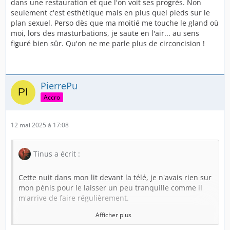
dans une restauration et que l'on voit ses progrès. Non
photo, même si je voulais attendre Juillet. Et donc voici
seulement c'est esthétique mais en plus quel pieds sur le
l'évolution de mon prépuce après 15 mois de
plan sexuel. Perso dès que ma moitié me touche le gland où
restauration.
moi, lors des masturbations, je saute en l'air... au sens
figuré bien sûr. Qu'on ne me parle plus de circoncision !
Et pour bien se rendre compte, je vous mets le
comparatif avec la photo des 1 an ainsi que la toute
PierrePu
première photo.
Accro
08 Mai 2025 17 Janvier 2025
12 mai 2025 à 17:08
Tinus a écrit :
Cette nuit dans mon lit devant la télé, je n'avais rien sur
17 Janvier 2024
mon pénis pour le laisser un peu tranquille comme il
m'arrive de faire régulièrement.
Afficher plus
Au moment de me lever pour aller au toilette, j'ai