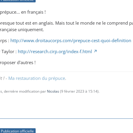
 prépuce... en français !
 presque tout est en anglais. Mais tout le monde ne le comprend pas
française uniquement.
orps :
http://www.droitaucorps.com/prepuce-cest-quoi-definition
 Taylor :
http://research.cirp.org/index-f.html
roposer d'autres !
t !
-
Ma restauration du prépuce
.
s, dernière modification par
Nicolas
(
9 février 2023 à 15:14
).
Publication officielle