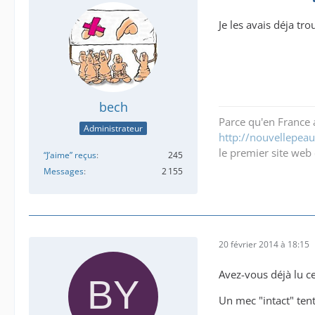
Je les avais déja tr
bech
Parce qu'en France a
Administrateur
http://nouvellepeau.
le premier site web 
“J’aime” reçus
245
Messages
2 155
20 février 2014 à 18:15
Avez-vous déjà lu cet
Un mec "intact" tent