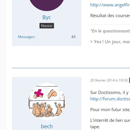
http://www.angelfi
Résultat des courses,
Byc
Novice
"En le questionnant,
Messages
43
> Yes ! Un jour, moi
20 février 2014 à 19:33
Sur Doctissimo, il y
http://forum.docti
Pour mon futur site,
L'interrêt de lien s
bech
tape.