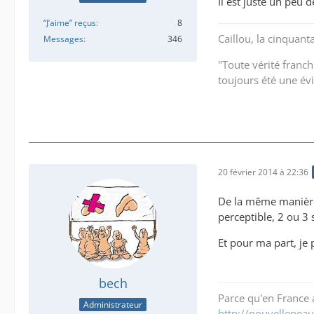
Il est juste un peu dé
“J’aime” reçus
8
Caillou, la cinquant
Messages
346
"Toute vérité franch
toujours été une év
20 février 2014 à 22:36
De la même manière 
perceptible, 2 ou 3 
Et pour ma part, je 
bech
Parce qu'en France a
Administrateur
http://nouvellepeau.