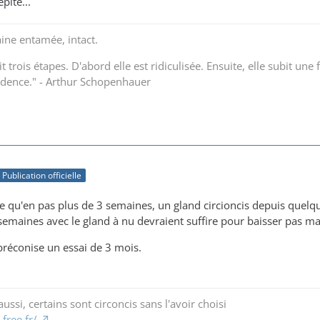
pité...
aine entamée, intact.
it trois étapes. D'abord elle est ridiculisée. Ensuite, elle subit u
idence." - Arthur Schopenhauer
Publication officielle
qu'en pas plus de 3 semaines, un gland circioncis depuis quelqu
semaines avec le gland à nu devraient suffire pour baisser pas mal 
préconise un essai de 3 mois.
ussi, certains sont circoncis sans l'avoir choisi
free.fr/