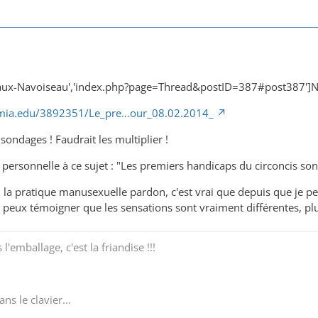
aux-Navoiseau','index.php?page=Thread&postID=387#post387']Ne p
mia.edu/3892351/Le_pre…our_08.02.2014_
 sondages ! Faudrait les multiplier !
 personnelle à ce sujet : "Les premiers handicaps du circoncis son
u la pratique manusexuelle pardon, c'est vrai que depuis que je 
e peux témoigner que les sensations sont vraiment différentes, plu
l'emballage, c'est la friandise !!!
ns le clavier...