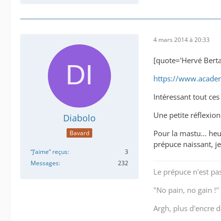
4 mars 2014 à 20:33
[quote='Hervé Bert
https://www.acade
Intéressant tout ces
Une petite réflexion
Diabolo
Pour la mastu... he
Bavard
prépuce naissant, j
“J’aime” reçus
3
Messages
232
Le prépuce n'est pas 
"No pain, no gain !"
Argh, plus d'encre da