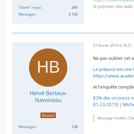
le premier site web 
“J’aime” reçus
245
Messages
2 155
21 février 2014 à 18:25
Ne pas oublier cet ar
Le prépuce est une l
https://www.acade
et l'enquête complé
Hervé Bertaux-
83% des circoncis n
Navoiseau
01.23.2015) | Mich
Bavard
Message modifié 2 foi
Messages
128