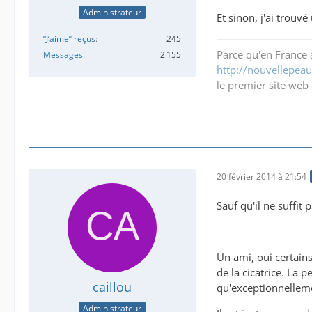
Administrateur
Et sinon, j'ai trou
“J’aime” reçus
245
Parce qu'en France a
Messages
2 155
http://nouvellepeau.
le premier site web 
20 février 2014 à 21:54
Sauf qu'il ne suffit 
Un ami, oui certain
de la cicatrice. La 
caillou
qu'exceptionnellem
Administrateur