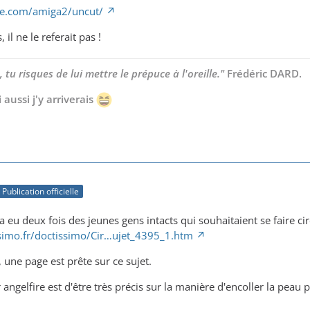
re.com/amiga2/uncut/
 il ne le referait pas !
 tu risques de lui mettre le prépuce à l'oreille."
Frédéric DARD.
 aussi j'y arriverais
Publication officielle
 a eu deux fois des jeunes gens intacts qui souhaitaient se faire ci
ssimo.fr/doctissimo/Cir…ujet_4395_1.htm
 une page est prête sur ce sujet.
ur angelfire est d'être très précis sur la manière d'encoller la peau