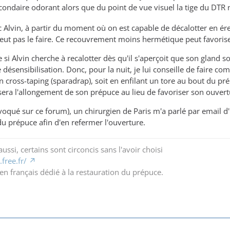
econdaire odorant alors que du point de vue visuel la tige du DTR
ec Alvin, à partir du moment où on est capable de décalotter en é
peut pas le faire. Ce recouvrement moins hermétique peut favoriser
si Alvin cherche à recalotter dès qu'il s'aperçoit que son gland so
 désensibilisation. Donc, pour la nuit, je lui conseille de faire 
un cross-taping (sparadrap), soit en enfilant un tore au bout du 
isera l'allongement de son prépuce au lieu de favoriser son ouvert
 évoqué sur ce forum), un chirurgien de Paris m'a parlé par email d'
du prépuce afin d'en refermer l'ouverture.
ussi, certains sont circoncis sans l'avoir choisi
free.fr/
en français dédié à la restauration du prépuce.