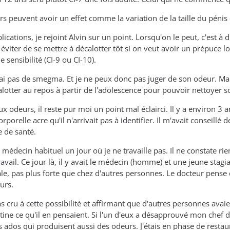
rs peuvent avoir un effet comme la variation de la taille du pénis e
lications, je rejoint Alvin sur un point. Lorsqu'on le peut, c'est à
 éviter de se mettre à décalotter tôt si on veut avoir un prépuce l
sensibilité (CI-9 ou CI-10).
n'ai pas de smegma. Et je ne peux donc pas juger de son odeur. Mais
alotter au repos à partir de l'adolescence pour pouvoir nettoyer s
ux odeurs, il reste pur moi un point mal éclairci. Il y a environ 3 
rporelle acre qu'il n'arrivait pas à identifier. Il m'avait conseill
 de santé.
 médecin habituel un jour où je ne travaille pas. Il ne constate r
ravail. Ce jour là, il y avait le médecin (homme) et une jeune stag
le, pas plus forte que chez d'autres personnes. Le docteur pense 
urs.
s cru à cette possibilité et affirmant que d'autres personnes avai
tine ce qu'il en pensaient. Si l'un d'eux a désapprouvé mon chef d
ados qui produisent aussi des odeurs. J'étais en phase de restaur