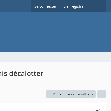
Se connecter
S’enregistrer
is décalotter
Première publication officielle
#1