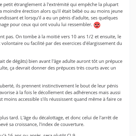
le petit étranglement à l'extrémité qui empêche la plupart
a moindre érection alors qu'il était bébé ou au moins jeune
ndissant et lorsqu'il a eu un pénis d'adulte, ses quelques
age pour ceux qui ont voulu lui ressembler.
ent pas. On tombe à la moitié vers 10 ans 1/2 et ensuite, le
 volontaire ou facilité par des exercices d'élargissement du
it de dégâts) bien avant l'âge adulte auront tôt un prépuce
dulte, ça devrait donner des prépuces très courts avec un
puberté, ils prennent instinctivement le bout de leur pénis
 favorise à la fois le décollement des adhérences mais aussi
est moins accessible s'ils réussissent quand même à faire ce
lus tard. L'âge du décalottage, et donc celui de l'arrêt de
evé sa croissance, l'index de couverture.
u'à 16 ans ou après, sera plutôt CI-9.