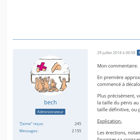
29 juillet 2018 à 00:59
Mon commentaire.
En première approxi
commencé à décalot
Plus précisément, vu
bech
la taille du pénis a
taille définitive, o
Administrateur
Explication.
“J’aime” reçus
245
Messages
2 155
Les érections, nota
favoriser sa crois