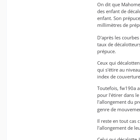
On dit que Mahomet e
des enfant de décal
enfant. Son prépuce 
millimètres de prép
D'après les courbes 
taux de décalotteurs
prépuce.
Ceux qui décalotten
qui s'étire au nivea
index de couverture
Toutefois, fw190a a 
pour l'étirer dans l
l'allongement du p
genre de mouvemen
Il reste en tout cas
l'allongement de leu
Celui qui décalotte 