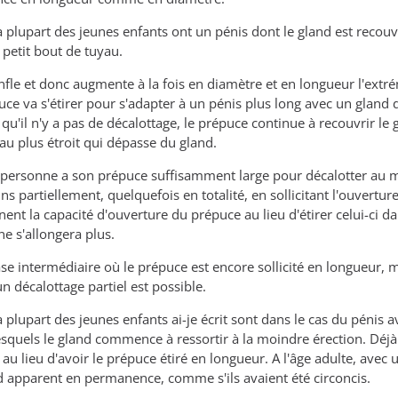
a plupart des jeunes enfants ont un pénis dont le gland est recou
 petit bout de tuyau.
nfle et donc augmente à la fois en diamètre et en longueur l'extré
e va s'étirer pour s'adapter à un pénis plus long avec un gland de
 qu'il n'y a pas de décalottage, le prépuce continue à recouvrir le g
au plus étroit qui dépasse du gland.
 personne a son prépuce suffisamment large pour décalotter au moi
ns partiellement, quelquefois en totalité, en sollicitant l'ouvertu
ent la capacité d'ouverture du prépuce au lieu d'étirer celui-ci d
ne s'allongera plus.
hase intermédiaire où le prépuce est encore sollicité en longueur
un décalottage partiel est possible.
 plupart des jeunes enfants ai-je écrit sont dans le cas du pénis av
squels le gland commence à ressortir à la moindre érection. Déjà a
é au lieu d'avoir le prépuce étiré en longueur. A l'âge adulte, avec 
nd apparent en permanence, comme s'ils avaient été circoncis.