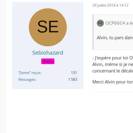
29 juillet 2018 à 14:12
OCP66C4 a écr
Alvin, tu pars dans
Sebiohazard
- J'espère pour toi O
Accro
Alvin, même si je ne
concernant le décalo
“J’aime” reçus
131
Messages
1 583
Merci Alvin pour t