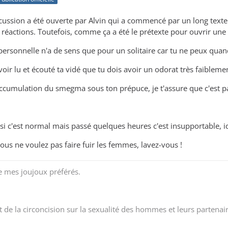
cussion a été ouverte par Alvin qui a commencé par un long texte in
éactions. Toutefois, comme ça a été le prétexte pour ouvrir une dis
 personnelle n'a de sens que pour un solitaire car tu ne peux quand
oir lu et écouté ta vidé que tu dois avoir un odorat très faiblem
ccumulation du smegma sous ton prépuce, je t'assure que c'est pa
si c'est normal mais passé quelques heures c'est insupportable, id
ous ne voulez pas faire fuir les femmes, lavez-vous !
e mes joujoux préférés.
t de la circoncision sur la sexualité des hommes et leurs partenai