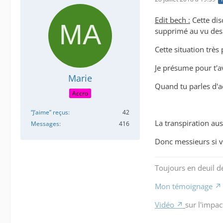
Edit bech :
Cette dis
supprimé au vu des r
Cette situation très
Je présume pour t'av
Marie
Quand tu parles d'a
Accro
“J’aime” reçus
42
La transpiration aus
Messages
416
Donc messieurs si v
Toujours en deuil d
Mon témoignage
Vidéo
sur l'impac