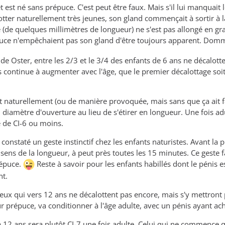
st né sans prépuce. C'est peut être faux. Mais s'il lui manquait 
otter naturellement très jeunes, son gland commençait à sortir à l
(de quelques millimètres de longueur) ne s'est pas allongé en gra
uce n'empêchaient pas son gland d'être toujours apparent. Domm
de Oster, entre les 2/3 et le 3/4 des enfants de 6 ans ne décalott
 continue à augmenter avec l'âge, que le premier décalottage soit
t naturellement (ou de manière provoquée, mais sans que ça ait fa
u diamètre d'ouverture au lieu de s'étirer en longueur. Une fois a
 de CI-6 ou moins.
constaté un geste instinctif chez les enfants naturistes. Avant la 
e sens de la longueur, à peut près toutes les 15 minutes. Ce geste
répuce.
Reste à savoir pour les enfants habillés dont le pénis 
t.
 ceux qui vers 12 ans ne décalottent pas encore, mais s'y mettront p
r prépuce, va conditionner à l'âge adulte, avec un pénis ayant ach
à 12 ans sera plutôt CI-7 une fois adulte. Celui qui ne commence q