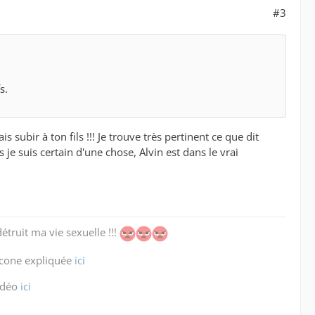
#3
s.
s subir à ton fils !!! Je trouve très pertinent ce que dit
je suis certain d'une chose, Alvin est dans le vrai
étruit ma vie sexuelle !!!
icone expliquée
ici
idéo
ici