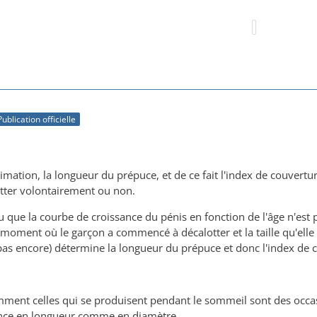
Publication officielle
mation, la longueur du prépuce, et de ce fait l'index de couvertur
ter volontairement ou non.
 que la courbe de croissance du pénis en fonction de l'âge n'est 
u moment où le garçon a commencé à décalotter et la taille qu'elle a
u pas encore) détermine la longueur du prépuce et donc l'index de 
mment celles qui se produisent pendant le sommeil sont des occasi
sance en longueur comme en diamètre.