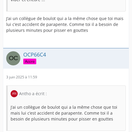
en formation .
J’ai un collègue de boulot qui a la même chose que toi mais
Donc la responsable explique a son étudiante :
lui c’est accident de parapente. Comme toi il a besoin de
plusieurs minutes pour pisser en gouttes
Je cite :
" Après le réveil , pour les soins, pense bien a recallotter
OCP66C4
car avec la sonde cela peut provoquer un eudeme au
gland"
Accro
L'étudiante s'exécute , elle me recalotte en temps réel .
3 juin 2025 à 11:59
L'infirmière me dit :
Antho a écrit :
" Pensez bien à vous recallotter , monsieur, pour éviter
J’ai un collègue de boulot qui a la même chose que toi
un possible eudeme, après la toilette, pareil."
mais lui c’est accident de parapente. Comme toi il a
besoin de plusieurs minutes pour pisser en gouttes
Je lui réponds : " bien madame 😀 "