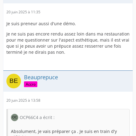
Tinus
20 juin 2025 à 11:35
Ceci aurait pour but d'affiner et d'allonger la sortie du
prépuce , le rendant encore plus beau et efficace.
Je suis preneur aussi d'une démo.
Je ne suis pas encore rendu assez loin dans ma restauration
Quand dites vous ?
pour me questionner sur l'aspect esthétique, mais il est vrai
que si je peux avoir un prépuce assez resserrer une fois
terminé je ne dirais pas non.
Beauprepuce
Accro
20 juin 2025 à 13:58
OCP66C4 a écrit :
Absolument, je vais préparer ça . Je suis en train d'y