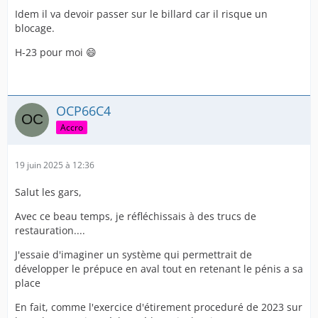
Cette scène a engendré une énorme satisfaction chez
Idem il va devoir passer sur le billard car il risque un
moi car en réalité tout est passé incognito, personne n'a
blocage.
vu le subterfuge, personne n'a pu d'imaginer une seule
H-23 pour moi 😄
seconde que j'étais restauré.
Cela a duré 4 jours, 4 jours a l'hôpital où j'ai été traité,
considéré comme un homme normal lamba prepucé.
OCP66C4
Accro
Que ce soit des femmes ou des hommes.
19 juin 2025 à 12:36
J'ai kiffé.🤟👌
Salut les gars,
Avec ce beau temps, je réfléchissais à des trucs de
restauration....
J'essaie d'imaginer un système qui permettrait de
développer le prépuce en aval tout en retenant le pénis a sa
place
En fait, comme l'exercice d'étirement proceduré de 2023 sur