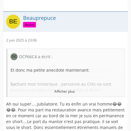
Beauprepuce
Accro
2 juin 2025 à 23:06
OCP66C4 a écrit :
Et donc ma petite anecdote maintenant:
Sachant mon historique , personne au CHU ne sont
prévenus ou dans mon dossier médical d'une
Afficher plus
quelconque restauration preputiale, car c'est indiqué,
uretroplastie en 2011 par muqueuse preputiale donc
Ah oui super.....jubilatoire. Tu es enfin un vrai homme😂😂
normalement fortement amputé du prépuce
😂😂. Pour ma part ma restauration avance mais petitement
normalement.
en ce moment car au bord de la mer je suis en permanence
en short....Le port du mantor n'est pas pratique, il se voit
Donc j'ai laissé venir en arrivant au CHU pour les
sous le short. Donc essentiellement étirements manuels de
examens et la prépa pour le Bloc, l'équipe soignante et