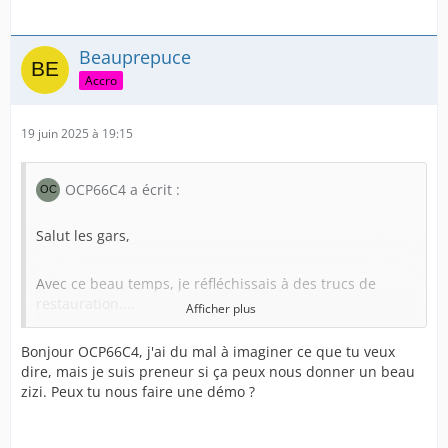
Beauprepuce
Accro
19 juin 2025 à 19:15
OCP66C4 a écrit :
Salut les gars,
Avec ce beau temps, je réfléchissais à des trucs de
restauration....
Afficher plus
Bonjour OCP66C4, j'ai du mal à imaginer ce que tu veux
J'essaie d'imaginer un système qui permettrait de
dire, mais je suis preneur si ça peux nous donner un beau
développer le prépuce en aval tout en retenant le pénis
zizi. Peux tu nous faire une démo ?
a sa place
En fait, comme l'exercice d'étirement proceduré de 2023