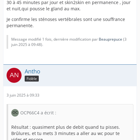
30 à 45 minutes par jour et skin2skin en permanence , jour
le chirurgien on bien tous vu mon prépuce 😁
et nuit,qui pousse le gland au max.
Puiscequ'a l'hôpital, pas de chichis, on est très peu
Je confirme les sténoses vertébrales sont une souffrance
habillé et tout le monde te regarde 😁
permanente.
De plus les CHU , c'est l'université des étudiants en
Message modifié 1 fois, dernière modification par
Beauprepuce
(
3
médecine donc beaucoup s'intéressent a ton cas
juin 2025 à 09:48
).
D'abord a titre personnel, content que tout le monde
voient ce prépuce (restauré mais personne sait) car tu
Antho
rappelles où tu poses les bases de la normalité
humaine, c'est le sentiment que j'aime montrer.
Fidèle
Mais c'est psychologique chez moi car , tout le monde a
3 juin 2025 à 09:33
trouvé cela normal au final, mais je suis tellement
traumatisé par la circoncision que j'aime analyser le
ressenti du corps médical dans les gestes et postures,
OCP66C4 a écrit :
dans leurs mots .
Résultat : quasiment plus de debit quand tu pisses.
Brûlures, et tu mets 3 minutes a aller au wc pour te
Quand je suis remonté du bloc dans ma chambre ,
vider et encore ...
j'étais réveillé, 2 infirmières, l'une la diplômée, l'autre