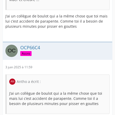
en formation .
J’ai un collègue de boulot qui a la même chose que toi mais
Donc la responsable explique a son étudiante :
lui c’est accident de parapente. Comme toi il a besoin de
plusieurs minutes pour pisser en gouttes
Je cite :
" Après le réveil , pour les soins, pense bien a recallotter
OCP66C4
car avec la sonde cela peut provoquer un eudeme au
gland"
Accro
L'étudiante s'exécute , elle me recalotte en temps réel .
3 juin 2025 à 11:59
L'infirmière me dit :
Antho a écrit :
" Pensez bien à vous recallotter , monsieur, pour éviter
J’ai un collègue de boulot qui a la même chose que toi
un possible eudeme, après la toilette, pareil."
mais lui c’est accident de parapente. Comme toi il a
besoin de plusieurs minutes pour pisser en gouttes
Je lui réponds : " bien madame 😀 "