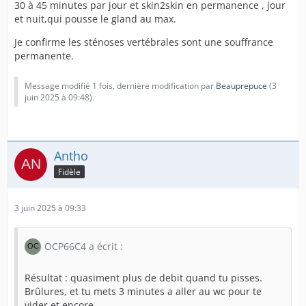
30 à 45 minutes par jour et skin2skin en permanence , jour
le chirurgien on bien tous vu mon prépuce 😁
et nuit,qui pousse le gland au max.
Puiscequ'a l'hôpital, pas de chichis, on est très peu
Je confirme les sténoses vertébrales sont une souffrance
habillé et tout le monde te regarde 😁
permanente.
De plus les CHU , c'est l'université des étudiants en
Message modifié 1 fois, dernière modification par
Beauprepuce
(
3
médecine donc beaucoup s'intéressent a ton cas
juin 2025 à 09:48
).
D'abord a titre personnel, content que tout le monde
voient ce prépuce (restauré mais personne sait) car tu
Antho
rappelles où tu poses les bases de la normalité
humaine, c'est le sentiment que j'aime montrer.
Fidèle
Mais c'est psychologique chez moi car , tout le monde a
3 juin 2025 à 09:33
trouvé cela normal au final, mais je suis tellement
traumatisé par la circoncision que j'aime analyser le
ressenti du corps médical dans les gestes et postures,
OCP66C4 a écrit :
dans leurs mots .
Résultat : quasiment plus de debit quand tu pisses.
Brûlures, et tu mets 3 minutes a aller au wc pour te
Quand je suis remonté du bloc dans ma chambre ,
vider et encore ...
j'étais réveillé, 2 infirmières, l'une la diplômée, l'autre