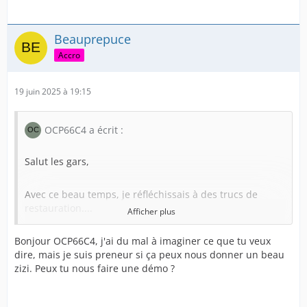
Beauprepuce
Accro
19 juin 2025 à 19:15
OCP66C4 a écrit :
Salut les gars,
Avec ce beau temps, je réfléchissais à des trucs de
restauration....
Afficher plus
Bonjour OCP66C4, j'ai du mal à imaginer ce que tu veux
J'essaie d'imaginer un système qui permettrait de
dire, mais je suis preneur si ça peux nous donner un beau
développer le prépuce en aval tout en retenant le pénis
zizi. Peux tu nous faire une démo ?
a sa place
En fait, comme l'exercice d'étirement proceduré de 2023