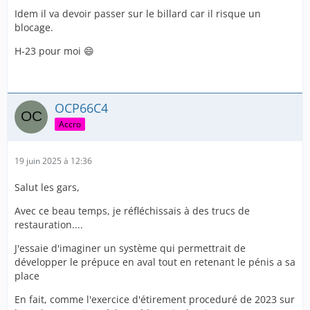
Cette scène a engendré une énorme satisfaction chez
Idem il va devoir passer sur le billard car il risque un
moi car en réalité tout est passé incognito, personne n'a
blocage.
vu le subterfuge, personne n'a pu d'imaginer une seule
H-23 pour moi 😄
seconde que j'étais restauré.
Cela a duré 4 jours, 4 jours a l'hôpital où j'ai été traité,
considéré comme un homme normal lamba prepucé.
OCP66C4
Accro
Que ce soit des femmes ou des hommes.
19 juin 2025 à 12:36
J'ai kiffé.🤟👌
Salut les gars,
Avec ce beau temps, je réfléchissais à des trucs de
restauration....
J'essaie d'imaginer un système qui permettrait de
développer le prépuce en aval tout en retenant le pénis a sa
place
En fait, comme l'exercice d'étirement proceduré de 2023 sur