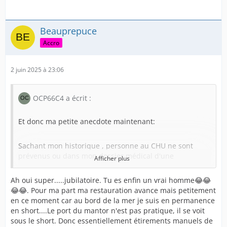
Beauprepuce
Accro
2 juin 2025 à 23:06
OCP66C4 a écrit :
Et donc ma petite anecdote maintenant:
Sachant mon historique , personne au CHU ne sont
prévenus ou dans mon dossier médical d'une
Afficher plus
quelconque restauration preputiale, car c'est indiqué,
uretroplastie en 2011 par muqueuse preputiale donc
Ah oui super.....jubilatoire. Tu es enfin un vrai homme😂😂
normalement fortement amputé du prépuce
😂😂. Pour ma part ma restauration avance mais petitement
normalement.
en ce moment car au bord de la mer je suis en permanence
en short....Le port du mantor n'est pas pratique, il se voit
Donc j'ai laissé venir en arrivant au CHU pour les
sous le short. Donc essentiellement étirements manuels de
examens et la prépa pour le Bloc, l'équipe soignante et