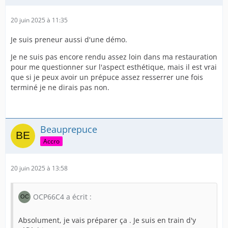
Tinus
20 juin 2025 à 11:35
Ceci aurait pour but d'affiner et d'allonger la sortie du
prépuce , le rendant encore plus beau et efficace.
Je suis preneur aussi d'une démo.
Je ne suis pas encore rendu assez loin dans ma restauration
Quand dites vous ?
pour me questionner sur l'aspect esthétique, mais il est vrai
que si je peux avoir un prépuce assez resserrer une fois
terminé je ne dirais pas non.
Beauprepuce
Accro
20 juin 2025 à 13:58
OCP66C4 a écrit :
Absolument, je vais préparer ça . Je suis en train d'y