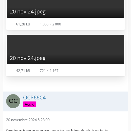
20 nov 24.jpeg
61,28 kB
1 500 × 2 000
20 nov 24.jpeg
42,71 kB
721 × 1 167
OCP66C4
Accro
20 novembre 2024 à 23:09
Bonjour beauprepuce, ben tu as bien évolué et je te