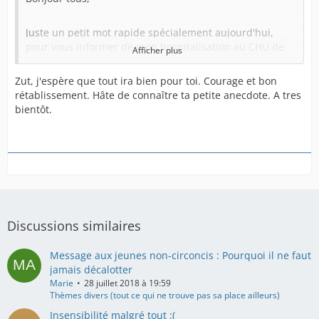
Juste un petit mot rapide spécialement aujourd'hui,
pour vous informer de mon hospitalisation au CHU de
Afficher plus
Grenoble, je suis passé au bloc ce matin et pour pour
une convalescence d'1 mois en tout (maison) .
Zut, j'espère que tout ira bien pour toi. Courage et bon
rétablissement. Hâte de connaître ta petite anecdote. A tres
bientôt.
Mon accident de vélo a récidivé recréant une sténose
urétrale à l'endroit opportun....
J'ai subi une greffe de muqueuse buccale cette fois et
non plus preputiale.
Je vous en parle ici car j'aurai une petite anecdote a
vous raconter qui sera un total raccord avec la
Discussions similaires
restauration du prépuce et ce forum.
Message aux jeunes non-circoncis : Pourquoi il ne faut
Pendant ce temps-là, continuez bien vos restaurations
jamais décalotter
respectives et surtout ne lâchez rien !
Marie
28 juillet 2018 à 19:59
Thèmes divers (tout ce qui ne trouve pas sa place ailleurs)
Insensibilité malgré tout :(
Non seulement ça vaut carrément le coup et aussi dans