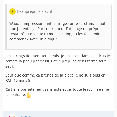
Pour ce qui est de l'affinage naturel du prépuce
restauré, je vous conseille l'utilisation de la technique
Beauprepuce a écrit :
du C-ring, à mettre directement le sulcus (sous la
couronne du gland et façon à développer le moulage du
Waouh, impressionnant le tirage sur le scrotum, il faut
prépuce interne
Ici en mode max de 3 gros anneaux
que je tente ça. Par contre pour l'affinage du prépuce
N19
restauré tu dis que tu mets 3 c'ring, tu les fais tenir
comment ? Avec un o'ring ?
Les C-rings tiennent tout seuls, je les pose dans le sulcus je
remets la peau par dessus et le prépuce tiens fermé tout
seul.
Sauf que comme ça prends de la place je ne suis plus en
RCI -10 mais 9.
Au fur et à mesure, votre prépuce ressemblera de plus
en plus à un prépuce d'origine
Ça tiens parfaitement sans aide et ce, toute le journée si je
le souhaite.
Nous sommes ici dans le consmétqiue bien sur, mais en
terme de finition c'est top !
bech