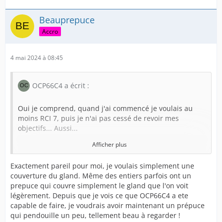
Par exemple si tu passes de 9cm au repos à 17 cm en
érection ça va être très très très compliqué.
Beauprepuce
Accro
En revanche de 9cm à 14 cm par exemple ce sera plus
facile.
4 mai 2024 à 08:45
Cela fait 7 ans que j'essaie d'avoir une couverture en
érection le mieux pour le moment sera RCI 6+
OCP66C4 a écrit :
Ce qui est fort bien mais il y a encore beaucoup de
Oui je comprend, quand j'ai commencé je voulais au
travail.
moins RCI 7, puis je n'ai pas cessé de revoir mes
objectifs... Aussi...
Afficher plus
On en veut toujours plus.
Exactement pareil pour moi, je voulais simplement une
couverture du gland. Même des entiers parfois ont un
Par contre rester couvert en érection pas demain mon
prepuce qui couvre simplement le gland que l'on voit
ami, tout dépends d'abord de ton amplitude érectile.
légèrement. Depuis que je vois ce que OCP66C4 a ete
capable de faire, je voudrais avoir maintenant un prépuce
Par exemple si tu passes de 9cm au repos à 17 cm en
qui pendouille un peu, tellement beau à regarder !
érection ça va être très très très compliqué.