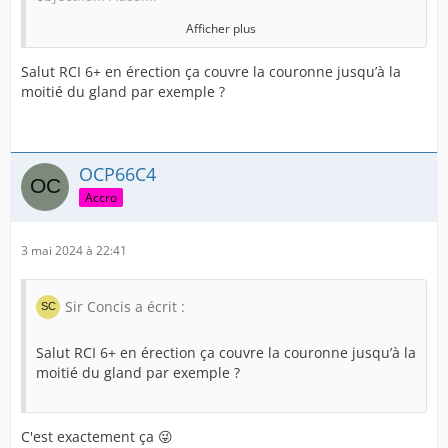
Afficher plus
On en veut toujours plus.
Salut RCI 6+ en érection ça couvre la couronne jusqu’à la
moitié du gland par exemple ?
Par contre rester couvert en érection pas demain mon
ami, tout dépends d'abord de ton amplitude érectile.
Par exemple si tu passes de 9cm au repos à 17 cm en
OCP66C4
érection ça va être très très très compliqué.
Accro
En revanche de 9cm à 14 cm par exemple ce sera plus
facile.
3 mai 2024 à 22:41
Cela fait 7 ans que j'essaie d'avoir une couverture en
Sir Concis a écrit :
érection le mieux pour le moment sera RCI 6+
Salut RCI 6+ en érection ça couvre la couronne jusqu’à la
Ce qui est fort bien mais il y a encore beaucoup de
moitié du gland par exemple ?
travail.
C'est exactement ça 😜