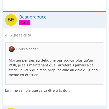
En revanche de 9cm à 14 cm par exemple ce sera plus
facile.
Beauprepuce
Accro
Cela fait 7 ans que j'essaie d'avoir une couverture en
érection le mieux pour le moment sera RCI 6+
4 mai 2024 à 08:50
Ce qui est fort bien mais il y a encore beaucoup de
travail.
Tinus a écrit :
Moi qui pensais au début ne pas vouloir plus qu'un
RCI8, je sais maintenant que j'arrêterais jamais à ce
stade, je veux que mon prépuce aille au delà du gland
même en érection
Là il me semble que ça va être très dur.