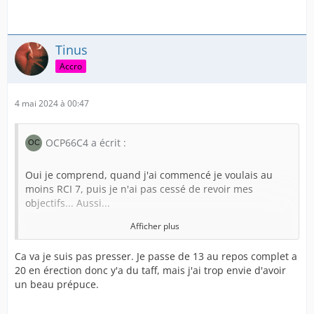
Tinus
Accro
4 mai 2024 à 00:47
OCP66C4 a écrit :
Oui je comprend, quand j'ai commencé je voulais au
moins RCI 7, puis je n'ai pas cessé de revoir mes
objectifs... Aussi...
Afficher plus
On en veut toujours plus.
Ca va je suis pas presser. Je passe de 13 au repos complet a
20 en érection donc y'a du taff, mais j'ai trop envie d'avoir
Par contre rester couvert en érection pas demain mon
un beau prépuce.
ami, tout dépends d'abord de ton amplitude érectile.