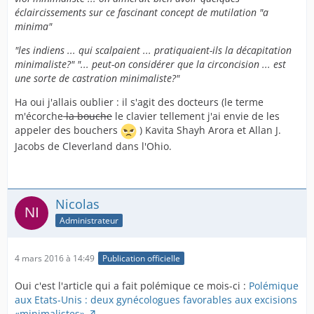
éclaircissements sur ce fascinant concept de mutilation "a
minima"
"les indiens ... qui scalpaient ... pratiquaient-ils la décapitation
minimaliste?" "... peut-on considérer que la circoncision ... est
une sorte de castration minimaliste?"
Ha oui j'allais oublier : il s'agit des docteurs (le terme
m'écorche
la bouche
le clavier tellement j'ai envie de les
appeler des bouchers
) Kavita Shayh Arora et Allan J.
Jacobs de Cleverland dans l'Ohio.
Nicolas
Administrateur
4 mars 2016 à 14:49
Publication officielle
Oui c'est l'article qui a fait polémique ce mois-ci :
Polémique
aux Etats-Unis : deux gynécologues favorables aux excisions
«minimalistes»