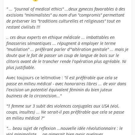
" ... "journal of medical ethics" ...deux gynecos favorables à des
excisions "minimalistes" au nom d'un "compromis" permettant
de préserver les "traditions culturelles et religieuses" tout en
restant civilisés !!!
.. ces deux experts en ethique médicale ... imbattables en
finasseries sémantiques ... répugnent à employer le terme
"mutilation" ... préférant parler d'"altération genitale" ... mais je
doute que le fait de passer un coup de langue de bois sur le
clitoris avant de le trancher rende l'opération plus agréable. Ni
plus justifiable.
Avec toujours ce leitmotive :
"il est préférable que cela se
passe en milieu médical - avec honoraires libres ... de voir dans
l'excision un potentiel équivalent féminin du bien juteux
buziness de la circoncision..."
"1 femme sur 3 subit des violences conjugales aux USA (viol,
coups, insultes) ... Ne serait-il pas préférable que cela se passe
en milieu médical ?"
"... beau sujet de reflexion ...nouvelle idée révolutionnaire : le
viol minimaliste ... on aimerait bien avoir quelques