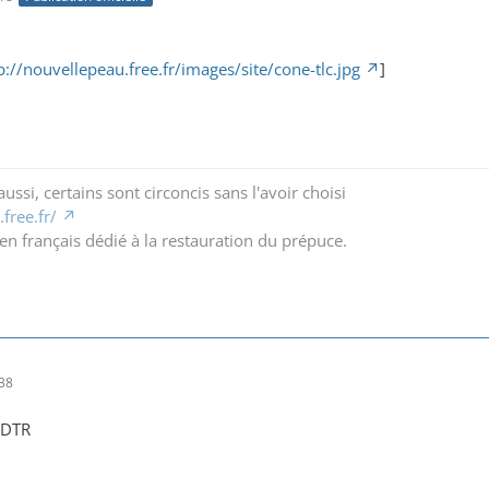
p://nouvellepeau.free.fr/images/site/cone-tlc.jpg
]
ussi, certains sont circoncis sans l'avoir choisi
free.fr/
en français dédié à la restauration du prépuce.
38
u DTR