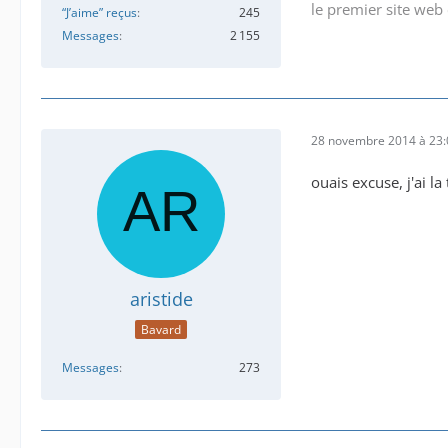
le premier site web 
“J’aime” reçus
245
Messages
2 155
28 novembre 2014 à 23:
ouais excuse, j'ai l
aristide
Bavard
Messages
273