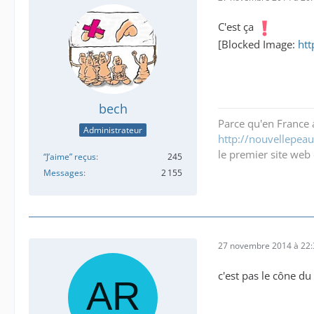
C'est ça
[Blocked Image:
htt
bech
Parce qu'en France a
Administrateur
http://nouvellepeau.
le premier site web 
“J’aime” reçus
245
Messages
2 155
27 novembre 2014 à 22:
c'est pas le cône d