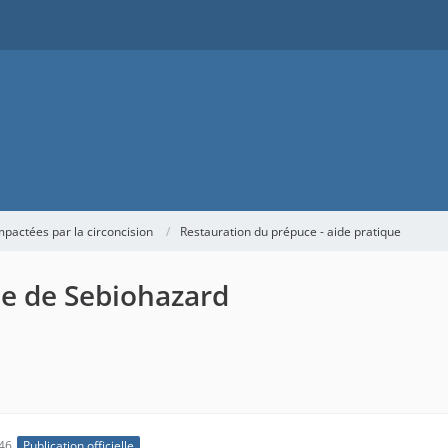
actées par la circoncision
Restauration du prépuce - aide pratique
ce de Sebiohazard
46
Publication officielle