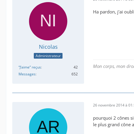
Ha pardon, j'ai oubli
Nicolas
Administrateur
Mon corps, mon droi
“J’aime” reçus
42
Messages
652
26 novembre 2014 à 01:
pourquoi 2 cônes si t
le plus grand cône a