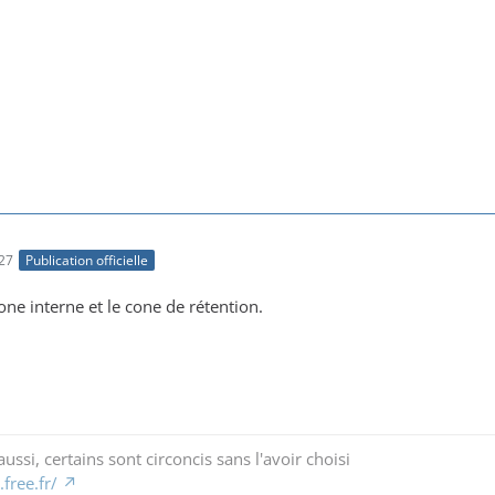
27
Publication officielle
cone interne et le cone de rétention.
ussi, certains sont circoncis sans l'avoir choisi
free.fr/