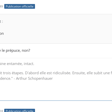
49
Publication officielle
t :
ion
ce le prépuce, non?
aine entamée, intact.
it trois étapes. D'abord elle est ridiculisée. Ensuite, elle subit u
idence." - Arthur Schopenhauer
18
Publication officielle