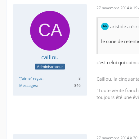
27 novembre 2014 à 19:
aristide a écri
le cône de rétent
caillou
c'est celui qui coin
Administrateur
“J’aime” reçus
8
Caillou, la cinquant
Messages
346
"Toute vérité franch
toujours été une év
27 novembre 2014 à 20: