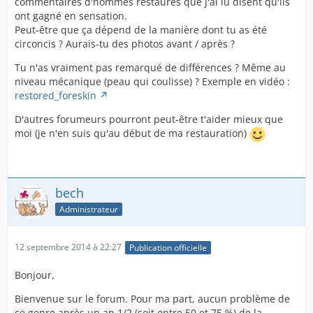
commentaires d'hommes restaurés que j'ai lu disent qu'ils
ont gagné en sensation.
Peut-être que ça dépend de la manière dont tu as été
circoncis ? Aurais-tu des photos avant / après ?
Tu n'as vraiment pas remarqué de différences ? Même au
niveau mécanique (peau qui coulisse) ? Exemple en vidéo :
restored_foreskin
D'autres forumeurs pourront peut-être t'aider mieux que
moi (je n'en suis qu'au début de ma restauration)
bech
Administrateur
12 septembre 2014 à 22:27
Publication officielle
Bonjour,
Bienvenue sur le forum. Pour ma part, aucun problème de
ce genre après un an 1/2 (soit entre 50 et 75 %) de la