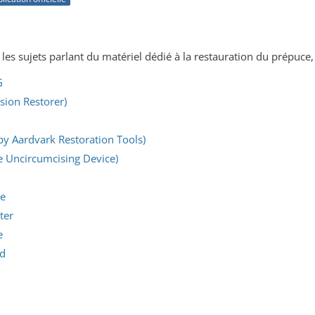
us les sujets parlant du matériel dédié à la restauration du prépuce
G
sion Restorer)
y Aardvark Restoration Tools)
e Uncircumcising Device)
re
ter
e
ed