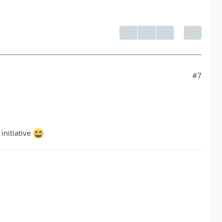
#7
initiative