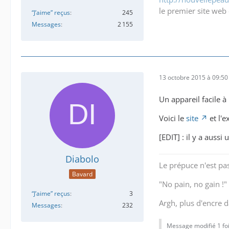
le premier site web 
“J’aime” reçus
245
Messages
2 155
13 octobre 2015 à 09:50
Un appareil facile à 
Voici le
site
et l'e
[EDIT] : il y a auss
Diabolo
Le prépuce n'est pas 
Bavard
"No pain, no gain !"
“J’aime” reçus
3
Argh, plus d'encre da
Messages
232
Message modifié 1 foi