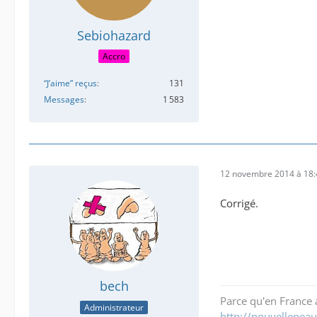
Sebiohazard
Accro
“J’aime” reçus
131
Messages
1 583
12 novembre 2014 à 18:
Corrigé.
bech
Parce qu'en France a
Administrateur
http://nouvellepeau.