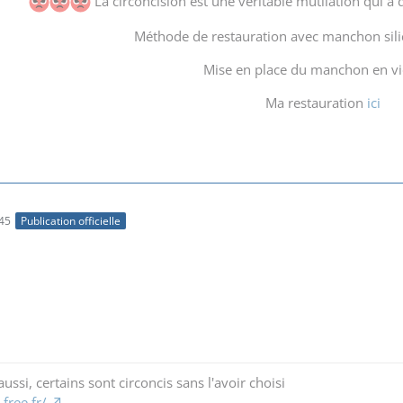
La circoncision est une véritable mutilation qui a d
Méthode de restauration avec manchon sil
Mise en place du manchon en v
Ma restauration
ici
45
Publication officielle
ussi, certains sont circoncis sans l'avoir choisi
free.fr/