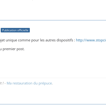
Publication officielle
sujet unique comme pour les autres dispositifs :
http://www.stopc
 du premier post.
t !
-
Ma restauration du prépuce
.