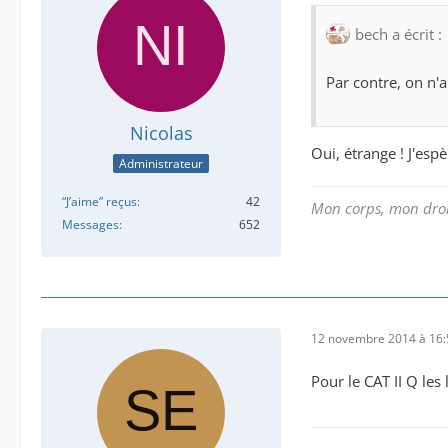
bech a écrit :
Par contre, on n'
Nicolas
Oui, étrange ! J'espè
Administrateur
“J’aime” reçus
42
Mon corps, mon droi
Messages
652
12 novembre 2014 à 16:
Pour le CAT II Q les