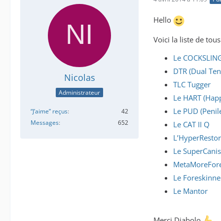
Hello
Voici la liste de to
Le COCKSLIN
DTR (Dual Ten
Nicolas
TLC Tugger
Administrateur
Le HART (Happ
Le PUD (Penil
“J’aime” reçus
42
Messages
652
Le CAT II Q
L’HyperResto
Le SuperCanis
MetaMoreFor
Le Foreskinn
Le Mantor
Merci Diabolo