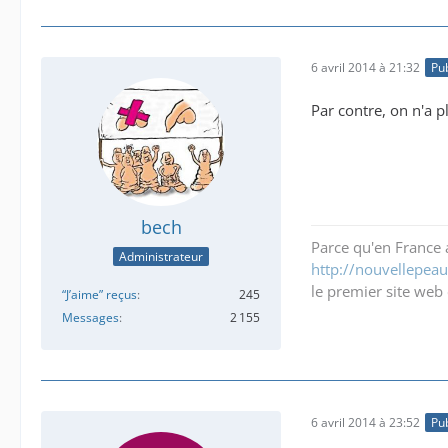
6 avril 2014 à 21:32
Pub
Par contre, on n'a 
bech
Parce qu'en France a
Administrateur
http://nouvellepeau.
le premier site web 
“J’aime” reçus
245
Messages
2 155
6 avril 2014 à 23:52
Pub