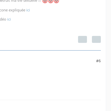
étruit ma vie sexuelle !!!
icone expliquée
ici
idéo
ici
#6