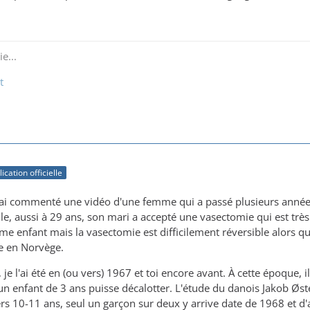
e...
t
ication officielle
j'ai commenté une vidéo d'une femme qui a passé plusieurs années 
le, aussi à 29 ans, son mari a accepté une vasectomie qui est très
me enfant mais la vasectomie est difficilement réversible alors 
e en Norvège.
 je l'ai été en (ou vers) 1967 et toi encore avant. À cette époque, 
un enfant de 3 ans puisse décalotter. L'étude du danois Jakob Øst
rs 10-11 ans, seul un garçon sur deux y arrive date de 1968 et d'a