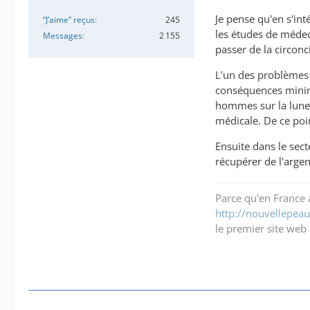
Je pense qu'en s'int
“J’aime” reçus
245
les études de médec
Messages
2 155
passer de la circonci
L'un des problèmes 
conséquences minimis
hommes sur la lune 
médicale. De ce poi
Ensuite dans le sec
récupérer de l'argen
Parce qu'en France a
http://nouvellepeau.
le premier site web 