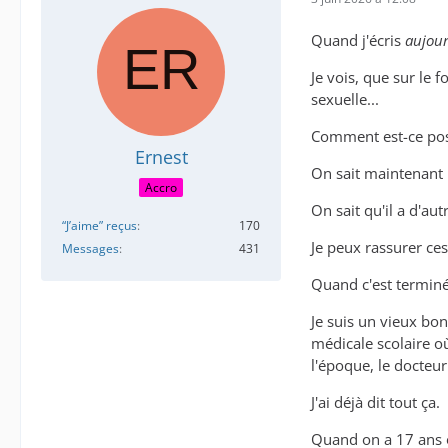
Quand j'écris
aujour
Je vois, que sur le 
sexuelle...
Comment est-ce poss
Ernest
On sait maintenant 
Accro
On sait qu'il a d'a
“J’aime” reçus
170
Je peux rassurer ce
Messages
431
Quand c'est terminé,
Je suis un vieux bon
médicale scolaire où
l'époque, le docteur
J'ai déjà dit tout ça.
Quand on a 17 ans o