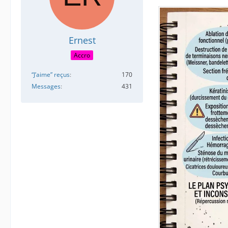
Ernest
Accro
“J’aime” reçus
170
Messages
431