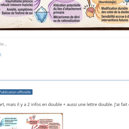
e...
t
Publication officielle
, mais il y a 2 infos en double + aussi une lettre double. J'ai fai