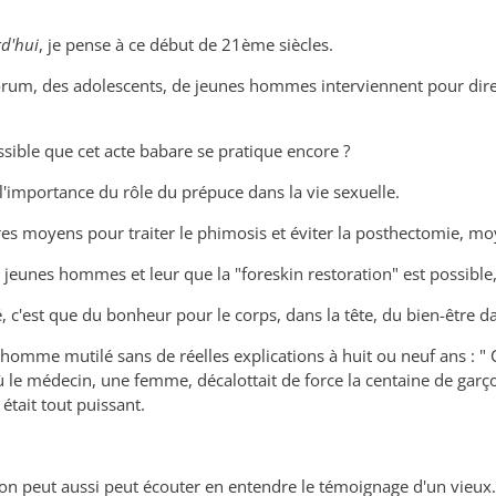
d'hui
, je pense à ce début de 21ème siècles.
forum, des adolescents, de jeunes hommes interviennent pour dire l
ible que cet acte babare se pratique encore ?
l'importance du rôle du prépuce dans la vie sexuelle.
utres moyens pour traiter le phimosis et éviter la posthectomie,
s jeunes hommes et leur que la "foreskin restoration" est possib
 c'est que du bonheur pour le corps, dans la tête, du bien-être da
homme mutilé sans de réelles explications à huit ou neuf ans : " C'
 le médecin, une femme, décalottait de force la centaine de garçon
 était tout puissant.
n peut aussi peut écouter en entendre le témoignage d'un vieux.