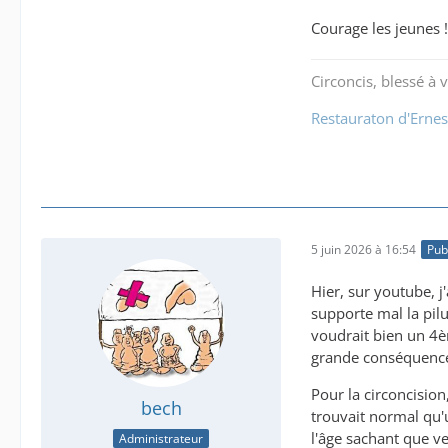
Courage les jeunes !
Circoncis, blessé à vi
Restauraton d'Ernes
5 juin 2026 à 16:54
Publ
Hier, sur youtube, 
supporte mal la pilu
voudrait bien un 4è
grande conséquenc
Pour la circoncision,
bech
trouvait normal qu'
l'âge sachant que ve
Administrateur