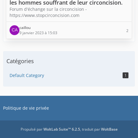
les hommes souffrant de leur circoncision.
Forum d'échange sur la circoncision -
https://www.stopcirconcision.com
caillou
2
9 janvier 2023 à 15:03
Catégories
Default Category
1
Politique de vie privée
Propulsé par
WoltLab Suite™ 6.2.5
, traduit par
WoltBase